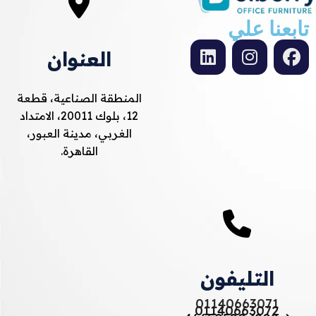
تابعنا علي
العنوان
المنطقة الصناعية، قطعة
12، بلوك 20011، الامتداد
الغربي، مدينة العبور،
القاهرة.
التليفون
01140663071
01140663072