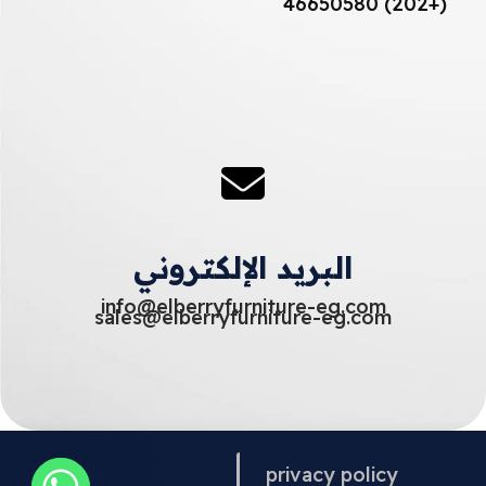
(+202) 46650580
البريد الإلكتروني
info@elberryfurniture-eg.com
sales@elberryfurniture-eg.com
privacy policy