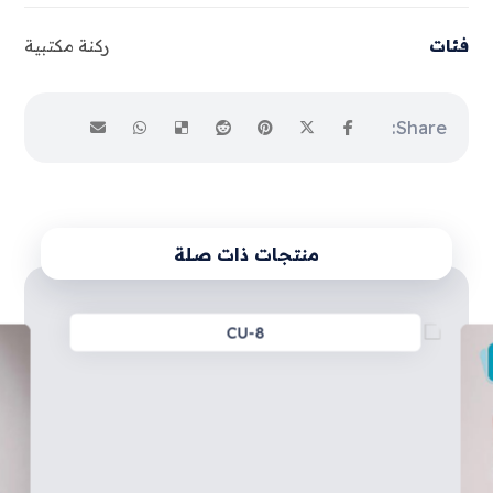
فئات
ركنة مكتبية
منتجات ذات صلة
CU-8