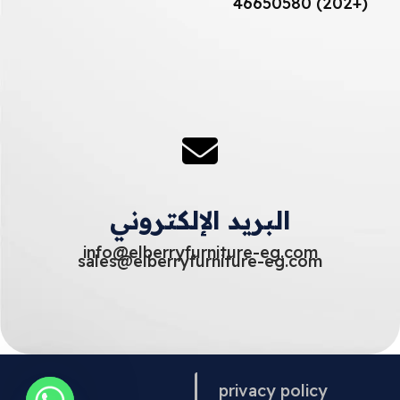
(+202) 46650580
البريد الإلكتروني
info@elberryfurniture-eg.com
sales@elberryfurniture-eg.com
privacy policy