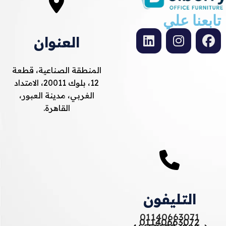
تابعنا علي
العنوان
المنطقة الصناعية، قطعة
12، بلوك 20011، الامتداد
الغربي، مدينة العبور،
القاهرة.
التليفون
01140663071
01140663072