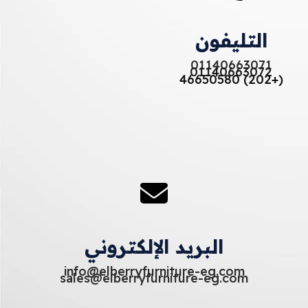
التليفون
01140663071
01140663072
(+202) 46650580
البريد الإلكتروني
info@elberryfurniture-eg.com
sales@elberryfurniture-eg.com