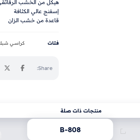
هيكل من الخشب الرقائقي (ywood
إسفنج عالي الكثافة
قاعدة من خشب الزان
فئات
كراسي شبك
منتجات ذات صلة
B-808