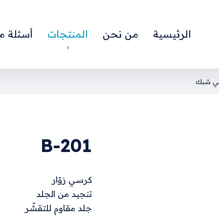
الرئيسية
من نحن
المنتجات
أسئلة م
ي شبك
B-201
كرسي زوّار
تنجيد من الجلد
جلد مقاوم للتقشّر