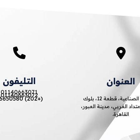
التليفون
العنوان
01140663071
01140663072
(+202) 46650580
المنطقة الصناعية، قطعة 12، بلوك
2، الامتداد الغربي، مدينة العبور،
القاهرة.