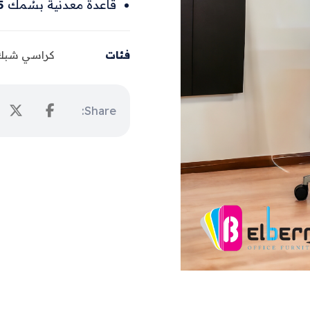
قاعدة معدنية بسُمك
.5
فئات
كراسي شبك