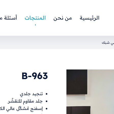
الرئيسية
من نحن
المنتجات
أسئلة م
ي شبك
B-963
تنجيد جلدي
جلد مقاوم للتقشّر
إسفنج مُشكَّل عالي الك