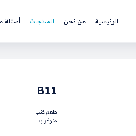
الرئيسية
من نحن
المنتجات
أسئلة م
B11
طقم كنب
متوفر بـ: