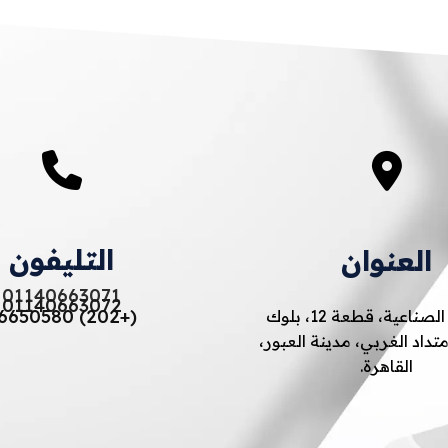
التليفون
العنوان
01140663071
01140663072
(+202) 46650580
المنطقة الصناعية، قطعة 12، بلوك
2، الامتداد الغربي، مدينة العبور،
القاهرة.