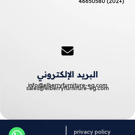
(+202) 46650580
البريد الإلكتروني
info@elberryfurniture-eg.com
sales@elberryfurniture-eg.com
privacy policy