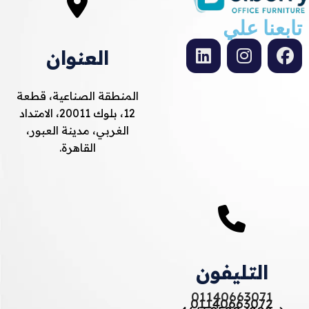
تابعنا علي
العنوان
المنطقة الصناعية، قطعة
12، بلوك 20011، الامتداد
الغربي، مدينة العبور،
القاهرة.
التليفون
01140663071
01140663072