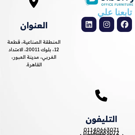
تابعنا علي
العنوان
المنطقة الصناعية، قطعة
12، بلوك 20011، الامتداد
الغربي، مدينة العبور،
القاهرة.
التليفون
01140663071
01140663072