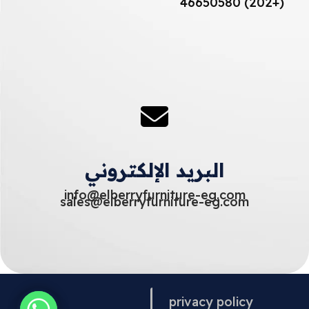
(+202) 46650580
البريد الإلكتروني
info@elberryfurniture-eg.com
sales@elberryfurniture-eg.com
privacy policy