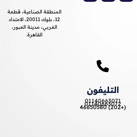
المنطقة الصناعية، قطعة
12، بلوك 20011، الامتداد
الغربي، مدينة العبور،
القاهرة.
التليفون
01140663071
01140663072
(+202) 46650580