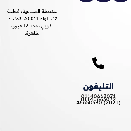
المنطقة الصناعية، قطعة
12، بلوك 20011، الامتداد
الغربي، مدينة العبور،
القاهرة.
التليفون
01140663071
01140663072
(+202) 46650580