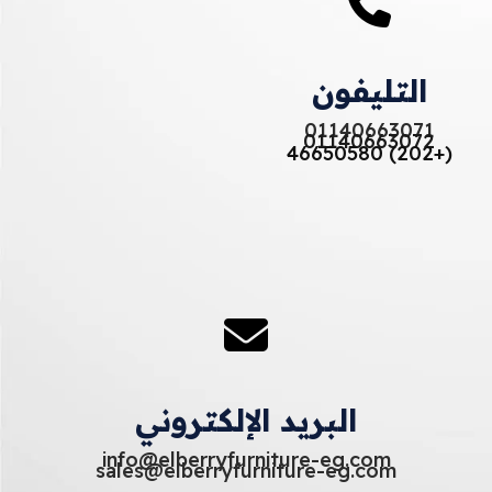
التليفون
01140663071
01140663072
(+202) 46650580
البريد الإلكتروني
info@elberryfurniture-eg.com
sales@elberryfurniture-eg.com