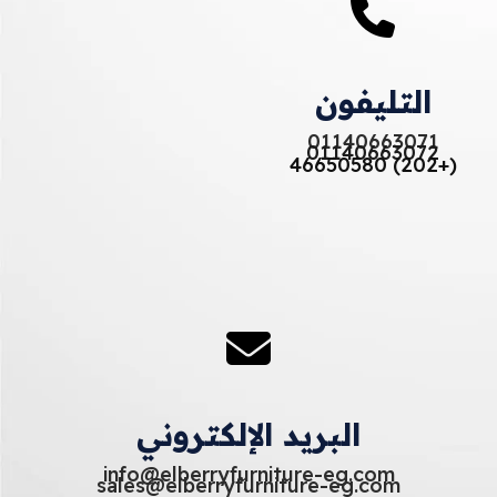
التليفون
01140663071
01140663072
(+202) 46650580
البريد الإلكتروني
info@elberryfurniture-eg.com
sales@elberryfurniture-eg.com