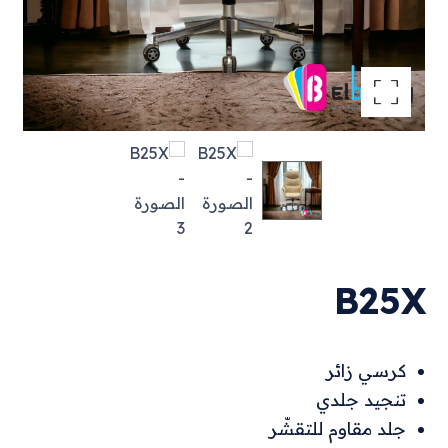
تكبير الصورة
B25X
كرسي زائر
تنجيد جلدي
جلد مقاوم للتقشّر