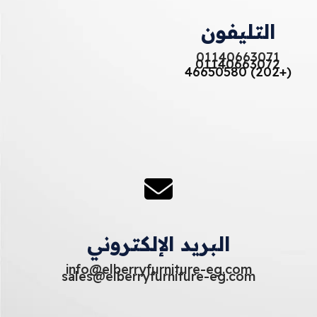
التليفون
01140663071
01140663072
(+202) 46650580
البريد الإلكتروني
info@elberryfurniture-eg.com
sales@elberryfurniture-eg.com