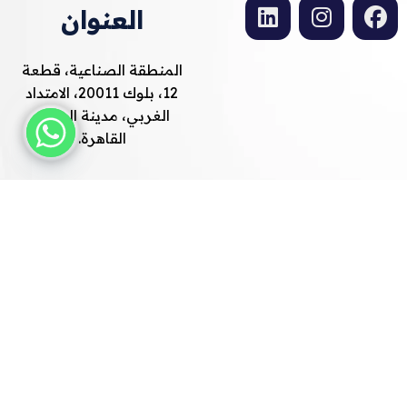
العنوان
المنطقة الصناعية، قطعة
12، بلوك 20011، الامتداد
الغربي، مدينة العبور،
القاهرة.
التليفون
01140663071
01140663072
(+202) 46650580