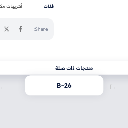
فئات
أنتريهات مكت
منتجات ذات صلة
B-26