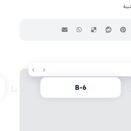
بية
B-6