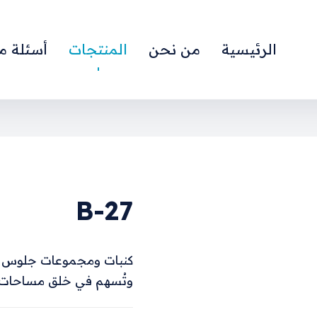
الرئيسية
من نحن
المنتجات
أسئلة م
B-27
كنبات ومجموعات جلوس عص
وتُسهم في خلق مساحات م