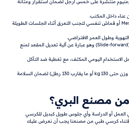
ومنيوم منتشرة على خمس أرجل لضمان استقرار ومتانة
مواد تنفس ومريحة وظهر ومقعد من الشبك / Mesh أو قماش تنفسي لتجنب التعرق أثناء الجلسات الطويلة
تهوية وطول العمر الافتراضي.
في بعض التصميمات يمكن عمل قاعدة متحركة (Slide‑forward) وهو عبارة عن آلية تعديل المقعد لمنع
ل الاستخدام اليومي المكثف، مع تغطية ضد التآكل
خضوع الكرسي لاختبارات جودة وتحكم (مثل دعم وزن حتى 130 kg أو ما يقارب 130 رطل) لضمان السلامة
من مصنع البري؟
في العمل أو الدراسة وأي جلوس طويل كبديل للكرسي
باقتناء كرسي طبي من مصنعنا يجب أن نعرض عليك