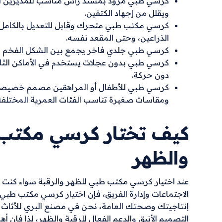
كرسي طبي مزود بمسند رأس مناسب للمديرين أو 
ويقلل من إجهاد الكتفين.
كرسي مكتب طبي متحرك وقابل للتعديل بالكامل حي
الذراعين، وحتى المقعد نفسه.
كرسي طبي جلدي فاخر يجمع بين الشكل الفخم وال
كرسي طبي بدون عجلات يستخدم في الأماكن الثاب
دون حركة.
كرسي طبي للأطفال أو المراهقين مصمم خصيصا 
ومقاسات صغيرة تناسب الفئات العمرية المختلفة
كيف تختار كرسي مكتب ط
والظهر
عند اختيار كرسي مكتب طبي للظهر والرقبة سواء كنت
الاجتماعات وإدارة الفريق، فإن اختيار كرسي مكتب طب
إنتاجيتك وصحتك العامة، نحن في مصنع البري للأثاث 
التصميم الأنيق والدعم الفعال للرقبة والظهر، لذا فإن أه