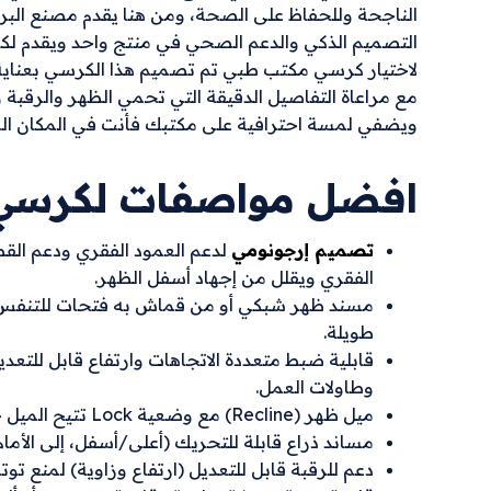
الناجحة وللحفاظ على الصحة، ومن هنا يقدم مصنع البري
التصميم الذكي والدعم الصحي في منتج واحد ويقدم لك
لاختيار كرسي مكتب طبي تم تصميم هذا الكرسي بعناية 
مع مراعاة التفاصيل الدقيقة التي تحمي الظهر والرقب
ويضفي لمسة احترافية على مكتبك فأنت في المكان ال
افضل مواصفات لكرسي 
تصميم إرجونومي
لدعم العمود الفقري ودعم القطن
الفقري ويقلل من إجهاد أسفل الظهر.
مسند ظهر شبكي أو من قماش به فتحات للتنفس يقل
طويلة.
قابلية ضبط متعددة الاتجاهات وارتفاع قابل لل
وطاولات العمل.
ميل ظهر (Recline) مع وضعية Lock تتيح الميل حتى زاوية مريحة (حوالي 95‑100°).
مساند ذراع قابلة للتحريك (أعلى/أسفل، إلى الأم
دعم للرقبة قابل للتعديل (ارتفاع وزاوية) لمنع توت