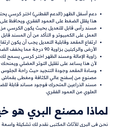
دعم أسفل الظهر (الدعم القطني) اختر كرسي يحتو
هذا يقلل الضغط على العمود الفقري ويحافظ على 
مسند رأس قابل للتعديل بحيث يكون الكرسي مزود
العمل على الكمبيوتر و التأكد من أن المسند قا
ارتفاع المقعد وقابلية التعديل يجب أن يكون ارتف
الأرض والركبتين بزاوية 90 درجة مما يخفف الضغط عن أسفل الظهر.
لأن هذا يساعد على تقليل التوتر العضلي ويمنحك اس
وسادة المقعد وجودة التنجيد حيث راحة الجلوس ال
مصنوع من إسفنج عالي الكثافة ومغطى بقماش شب
مسند الذراعين المتحرك فوجود مساند قابلة للضب
العلوي من العمود الفقري.
لماذا مصنع البري هو خ
نحن في البري للأثاث المكتبي نقدم لك تشكيلة واسع