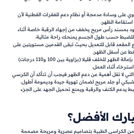
ي على وسادة مدمجة أو نظام دعم للفقرات القطنية لأن
استقامة الظهر.
 بمسند رأس مريح يخفف من إجهاد الرقبة خاصة أثناء
بل للضبط حسب طول الجسم يمنحك راحة مثالية.
اع المقعد قابل للتعديل بحيث تبقى القدمين مستويتين على
زاوية الإمالة ومسند الظهر اختر كرسي يسمح لك بإمالة الظهر للخلف قليلا (بزاوية بين 100 و110 درجات)
ترخاء أثناء العمل.
تي لا تقل أهمية عن دعم الظهر فيجب أن تتأكد أن الكرسي
كي أو جلد مريح لضمان تهوية جيدة وديمومة أطول.
ط يدعم الكتف والرقبة ويمنع تحميل الجهد على الجزء
يارك الأفضل؟
ة من الكراسي الطبية بتصاميم عصرية ومريحة مصممة